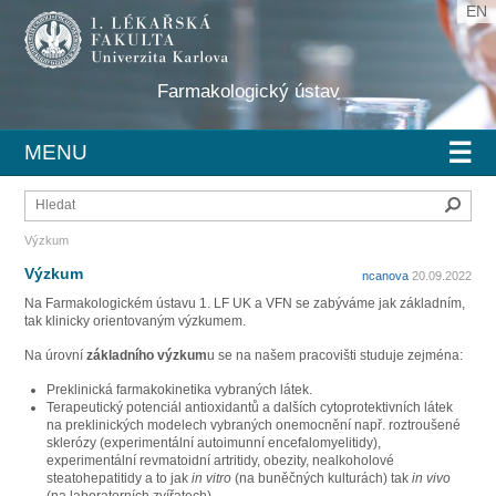
EN
Farmakologický ústav
☰
MENU
Hleda
Výzkum
Výzkum
ncanova
20.09.2022
Na Farmakologickém ústavu 1. LF UK a VFN se zabýváme jak základním,
tak klinicky orientovaným výzkumem.
Na úrovní
základního výzkum
u se na našem pracovišti studuje zejména:
Preklinická farmakokinetika vybraných látek.
Terapeutický potenciál antioxidantů a dalších cytoprotektivních látek
na preklinických modelech vybraných onemocnění např. roztroušené
sklerózy (experimentální autoimunní encefalomyelitidy),
experimentální revmatoidní artritidy, obezity, nealkoholové
steatohepatitidy a to jak
in vitro
(na buněčných kulturách) tak
in vivo