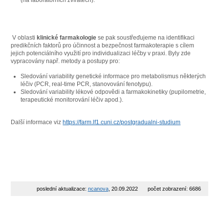
(na laboratorních zvířatech).
V oblasti
klinické farmakologie
se pak soustřeďujeme na identifikaci
predikčních faktorů pro účinnost a bezpečnost farmakoterapie s cílem
jejich potenciálního využití pro individualizaci léčby v praxi. Byly zde
vypracovány např. metody a postupy pro:
Sledování variability genetické informace pro metabolismus některých
léčiv (PCR, real-time PCR, stanovování fenotypu).
Sledování variability lékové odpovědi a farmakokinetiky (pupilometrie,
terapeutické monitorování léčiv apod.).
Další informace viz
https://farm.lf1.cuni.cz/postgradualni-studium
poslední aktualizace:
ncanova
, 20.09.2022
počet zobrazení: 6686